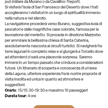
può iniziare da Murano o da Cavallino-Treporti.
Si visiterà l’isola di San Francesco del Deserto dove i frati
accoglieranno i visitatori in un luogo di spiritualità immerso
nella natura e nel silenzio.
La navigazione procederà verso Burano, suggestiva isola di
pescatori e dalle magnifiche case colorate, famosa per la
lavorazione del merletto. Si procede in direzione Mazzorbo
per ammirare la bellissima chiesa di Santa Caterina,
assolutamente nascosta ai circuiti turistici. Si navigherà fra
terre lagunari in completo relax e si giungerà a Torcello dove
ad attenderci ci sarà una piacevole sorpresa. Saremo
immersi in un tempo passato che ci induce a considerazioni
future. Un itinerario di scoperta e conoscenza di un’area
della Laguna, ulteriore esperienza fra le nostre proposte di
visita insolita ed unica in quanto ad atmosfere e
suggestioni.
Orario
: 15/15:30-19:30 e massimo 10 passeggeri
Durata tour:
4 ore