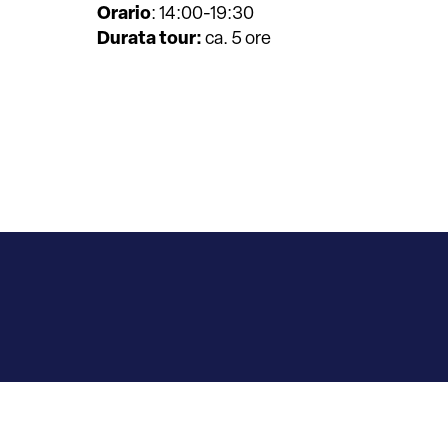
Orario
: 14:00-19:30
Durata tour:
ca. 5 ore
Chi ha un occhio di
Con uno qualsiasi dei tour di V