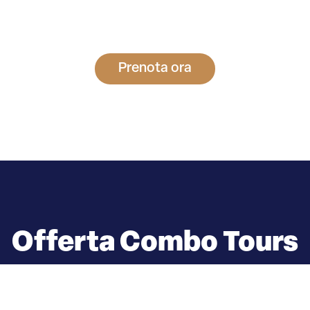
Prenota ora
Offerta Combo Tours
 riguardo per le grandi offerte può risparmiare molto di pi
enicewithChiara, è possibile combinare più tour nello stesso