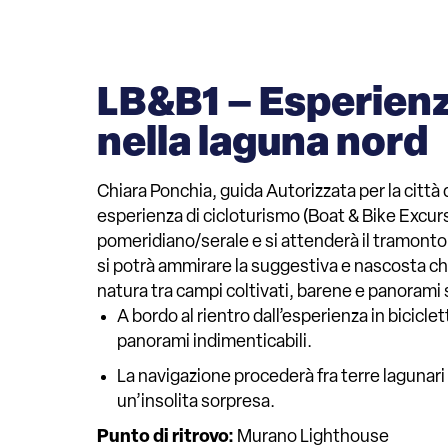
LB&B1 – Esperienza
nella laguna nord
Chiara Ponchia, guida Autorizzata per la città 
esperienza di cicloturismo (Boat & Bike Excursi
pomeridiano/serale e si attenderà il tramonto c
si potrà ammirare la suggestiva e nascosta chie
natura tra campi coltivati, barene e panorami
A bordo al rientro dall’esperienza in bicicletta troveremo una “simpatica” sorpresa che ci darà energia per tornare alla nostra destinazione finale tra
panorami indimenticabili.
La navigazione procederà fra terre lagunari in completo relax per giungere a Torcello, che troveremo quasi deserta in orario serale, ad attenderci
un’insolita sorpresa.
Punto di ritrovo:
Murano Lighthouse